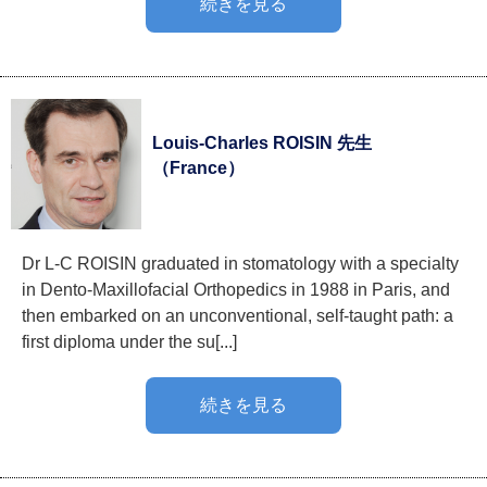
続きを見る
Louis-Charles ROISIN 先生
（France）
Dr L-C ROISIN graduated in stomatology with a specialty
in Dento-Maxillofacial Orthopedics in 1988 in Paris, and
then embarked on an unconventional, self-taught path: a
first diploma under the su[...]
続きを見る