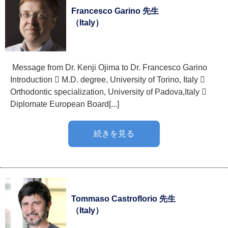
Francesco Garino 先生
（Italy）
Message from Dr. Kenji Ojima to Dr. Francesco Garino
Introduction  M.D. degree, University of Torino, Italy 
Orthodontic specialization, University of Padova,Italy 
Diplomate European Board[...]
続きを見る
Tommaso Castroflorio 先生
（Italy）