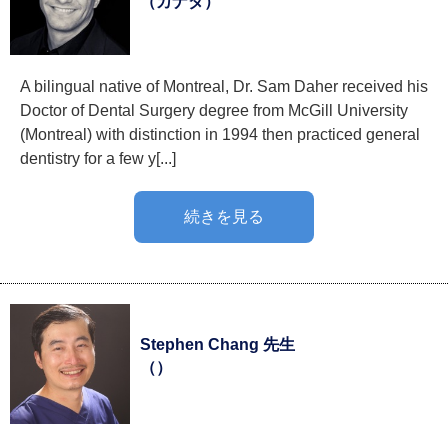
（カナダ）
A bilingual native of Montreal, Dr. Sam Daher received his
Doctor of Dental Surgery degree from McGill University
(Montreal) with distinction in 1994 then practiced general
dentistry for a few y[...]
続きを見る
Stephen Chang 先生
（）