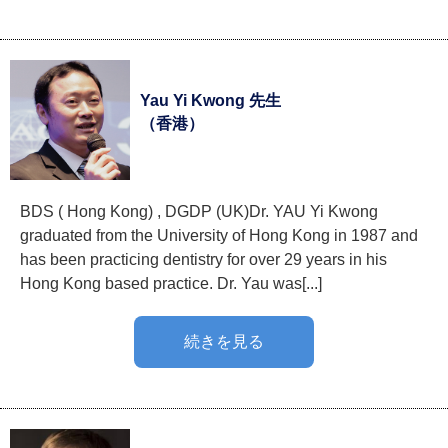
Yau Yi Kwong 先生
（香港）
BDS ( Hong Kong) , DGDP (UK) ​Dr. YAU Yi Kwong
graduated from the University of Hong Kong in 1987 and
has been practicing dentistry for over 29 years in his
Hong Kong based practice. Dr. Yau was[...]
続きを見る