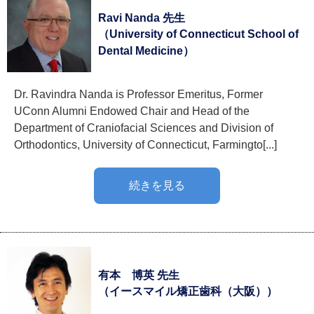
Ravi Nanda 先生
（University of Connecticut School of
Dental Medicine）
Dr. Ravindra Nanda is Professor Emeritus, Former
UConn Alumni Endowed Chair and Head of the
Department of Craniofacial Sciences and Division of
Orthodontics, University of Connecticut, Farmingto[...]
続きを見る
有本 博英 先生
（イースマイル矯正歯科（大阪））