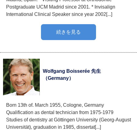
Postgraduate UCM Madrid since 2001. * Invisalign
International Clinical Speaker since year 2002[...]
続きを見る
Wolfgang Boisserée 先生
（Germany）
Born 13th of. March 1955, Cologne, Germany
Qualification as dental technician from 1975-1979
Studies of dentistry at Göttingen University (Georg-August
Universität), graduation in 1985, dissertat[...]