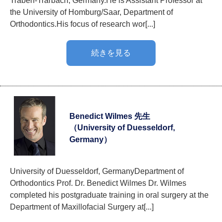
Traben-Trarbach, Germany.He is Assistant Professor at
the University of Homburg/Saar, Department of
Orthodontics.His focus of research wor[...]
続きを見る
Benedict Wilmes 先生
（University of Duesseldorf,
Germany）
University of Duesseldorf, GermanyDepartment of
Orthodontics Prof. Dr. Benedict Wilmes Dr. Wilmes
completed his postgraduate training in oral surgery at the
Department of Maxillofacial Surgery at[...]