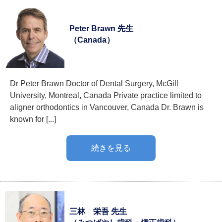
Peter Brawn 先生
（Canada）
Dr Peter Brawn Doctor of Dental Surgery, McGill
University, Montreal, Canada Private practice limited to
aligner orthodontics in Vancouver, Canada Dr. Brawn is
known for [...]
続きを見る
三林 栄吾 先生