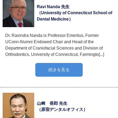
Ravi Nanda 先生
（University of Connecticut School of
Dental Medicine）
Dr. Ravindra Nanda is Professor Emeritus, Former
UConn Alumni Endowed Chair and Head of the
Department of Craniofacial Sciences and Division of
Orthodontics, University of Connecticut, Farmingto[...]
続きを見る
山﨑 長郎 先生
（原宿デンタルオフィス）