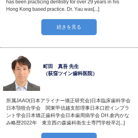
has been practicing dentistry for over 29 years in his
Hong Kong based practice. Dr. Yau was[...]
続きを見る
町田 真吾 先生
（荻窪ツイン歯科医院）
所属JAAO(日本アライナー矯正研究会)日本臨床歯科学会
日本顎咬合学会 関東甲信越支部理事日本口腔インプラ
ント学会日本矯正歯科学会日本歯周病学会 DH.倉内かな
み略歴2022年 東京西の森歯科衛生士専門学校卒2[...]