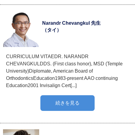
Narandr Chevangkul 先生
（タイ）
CURRICULUM VITAEDR. NARANDR
CHEVANGKULDDS. (First class honor), MSD (Temple
University)Diplomate, American Board of
OrthodonticsEducation1983-present AAO continuing
Education2001 Invisalign Cert[...]
続きを見る