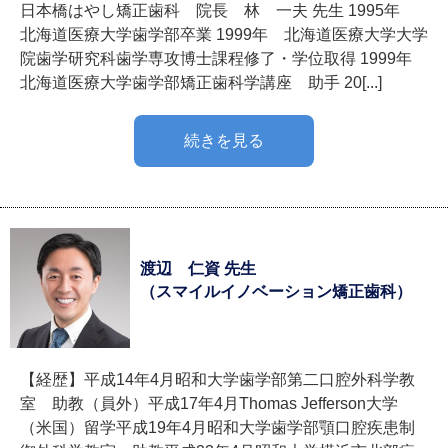
日本橋はやし矯正歯科 院長 林 一夫 先生 1995年
北海道医療大学歯学部卒業 1999年 北海道医療大学大学
院歯学研究科歯学専攻博士課程修了・学位取得 1999年
北海道医療大学歯学部矯正歯科学講座 助手 20[...]
続きを見る
渡辺 仁資 先生
（スマイルイノベーション矯正歯科）
【経歴】平成14年4月昭和大学歯学部第二口腔外科学教
室 助教（員外）平成17年4月Thomas Jefferson大学
（米国）留学平成19年4月昭和大学歯学部顎口腔疾患制