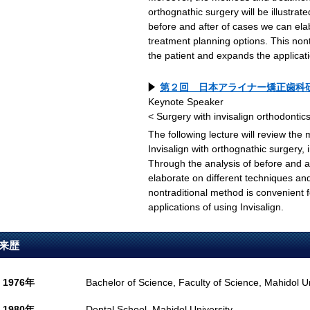
orthognathic surgery will be illustrat
before and after of cases we can ela
treatment planning options. This nont
the patient and expands the applicati
第２回 日本アライナー矯正歯科
Keynote Speaker
< Surgery with invisalign orthodontic
The following lecture will review the
Invisalign with orthognathic surgery, 
Through the analysis of before and a
elaborate on different techniques an
nontraditional method is convenient 
applications of using Invisalign.
来歴
1976年
Bachelor of Science, Faculty of Science, Mahidol Un
1980年
Dental School, Mahidol University