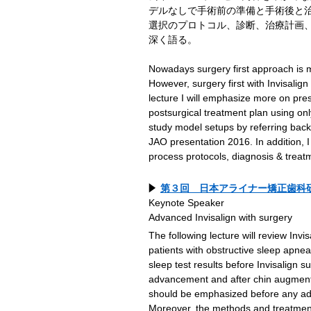
デルなしで手術前の準備と手術後と
選択のプロトコル、診断、治療計画
深く語る。
Nowadays surgery first approach is 
However, surgery first with Invisali
lecture I will emphasize more on pre
postsurgical treatment plan using on
study model setups by referring back
JAO presentation 2016. In addition, I 
process protocols, diagnosis & treat
第３回 日本アライナー矯正歯科
Keynote Speaker
Advanced Invisalign with surgery
The following lecture will review Invis
patients with obstructive sleep apn
sleep test results before Invisalign s
advancement and after chin augment
should be emphasized before any adu
Moreover, the methods and treatments