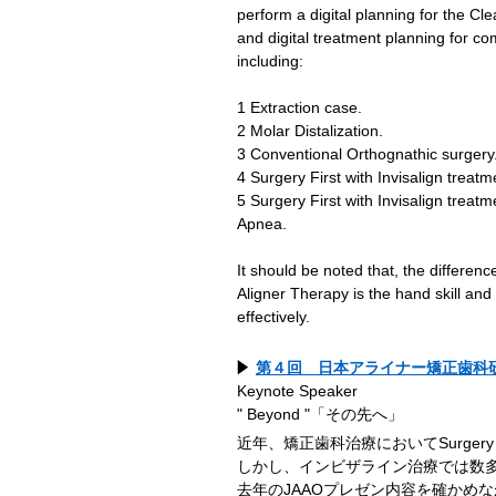
perform a digital planning for the Cl
and digital treatment planning for co
including:
1 Extraction case.
2 Molar Distalization.
3 Conventional Orthognathic surgery
4 Surgery First with Invisalign treatm
5 Surgery First with Invisalign treatm
Apnea.
It should be noted that, the differe
Aligner Therapy is the hand skill and t
effectively.
第４回 日本アライナー矯正歯科研究会
Keynote Speaker
" Beyond "「その先へ」
近年、矯正歯科治療においてSurgery
しかし、インビザライン治療では数
去年のJAAOプレゼン内容を確かめなが