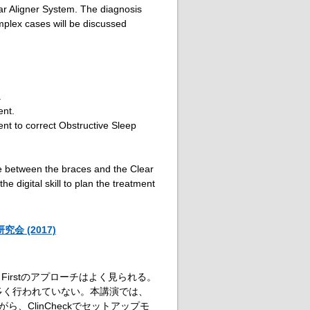
ear Aligner System. The diagnosis
mplex cases will be discussed
.
ent.
ent to correct Obstructive Sleep
nce between the braces and the Clear
he digital skill to plan the treatment
 (2017)
 Firstのアプローチはよく見られる。
多く行われていない。本講演では、
ら、ClinCheckでセットアップモ