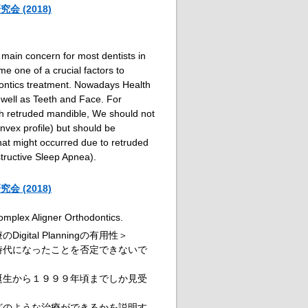
 (2018)
 main concern for most dentists in
 one of a crucial factors to
ontics treatment. Nowadays Health
 well as Teeth and Face. For
th retruded mandible, We should not
nvex profile) but should be
that might occurred due to retruded
tructive Sleep Apnea).
 (2018)
Complex Aligner Orthodontics.
ital Planningの有用性＞
時代になったことを否定できないで
誕生から１９９９年頃までしか見受
どのような治療ができるかを説明す