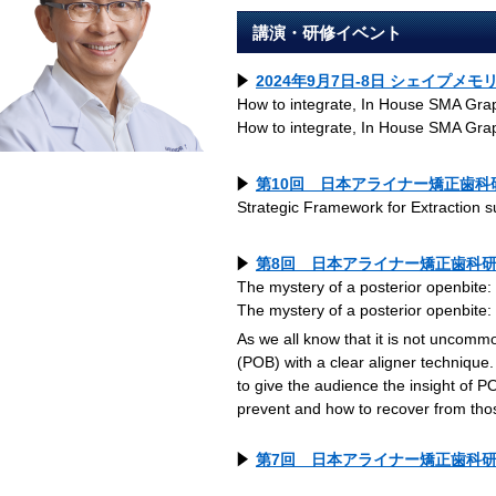
講演・研修イベント
2024年9月7日-8日 シェイプメ
How to integrate, In House SMA Grap
How to integrate, In House SMA Grap
第10回 日本アライナー矯正歯科研究
Strategic Framework for Extraction s
第8回 日本アライナー矯正歯科研究会
The mystery of a posterior openbite:
The mystery of a posterior openbite:
As we all know that it is not uncommo
(POB) with a clear aligner technique.
to give the audience the insight of 
prevent and how to recover from tho
第7回 日本アライナー矯正歯科研究会