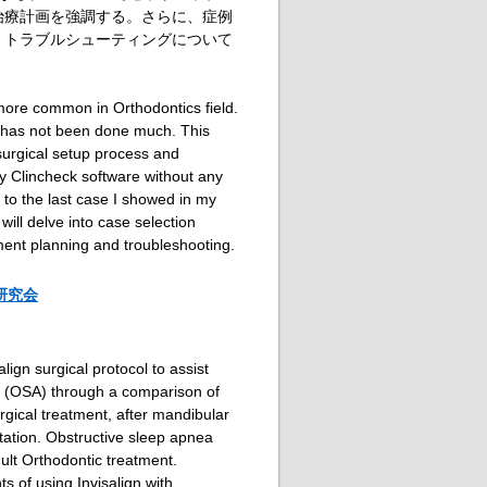
治療計画を強調する。さらに、症例
、トラブルシューティングについて
more common in Orthodontics field.
gn has not been done much. This
surgical setup process and
ly Clincheck software without any
 to the last case I showed in my
will delve into case selection
ment planning and troubleshooting.
研究会
align surgical protocol to assist
ea (OSA) through a comparison of
urgical treatment, after mandibular
ation. Obstructive sleep apnea
lt Orthodontic treatment.
 of using Invisalign with