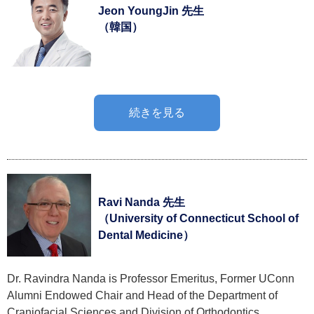
Jeon YoungJin 先生
（韓国）
続きを見る
Ravi Nanda 先生
（University of Connecticut School of
Dental Medicine）
Dr. Ravindra Nanda is Professor Emeritus, Former UConn
Alumni Endowed Chair and Head of the Department of
Craniofacial Sciences and Division of Orthodontics,