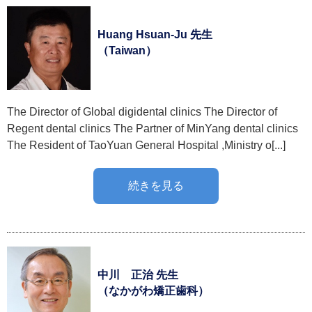
Huang Hsuan-Ju 先生
（Taiwan）
The Director of Global digidental clinics The Director of
Regent dental clinics The Partner of MinYang dental clinics
The Resident of TaoYuan General Hospital ,Ministry o[...]
続きを見る
中川 正治 先生
（なかがわ矯正歯科）