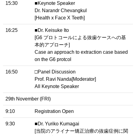
15:30
■Keynote Speaker
Dr. Narandr Chevangkul
[Health x Face X Teeth]
16:25
■Dr. Keisuke Ito
[G6 プロトコールによる抜歯ケースへの基
本的アプローチ]
Case an approach to extraction case based
on the G6 protcol
16:50
□Panel Discussion
Prof. Ravi Nanda[Moderator]
All Keynote Speaker
29th November (FRI)
9:10
Registration Open
9:30
■Dr. Yuriko Kumagai
[当院のアライナー矯正治療の抜歯症例に関