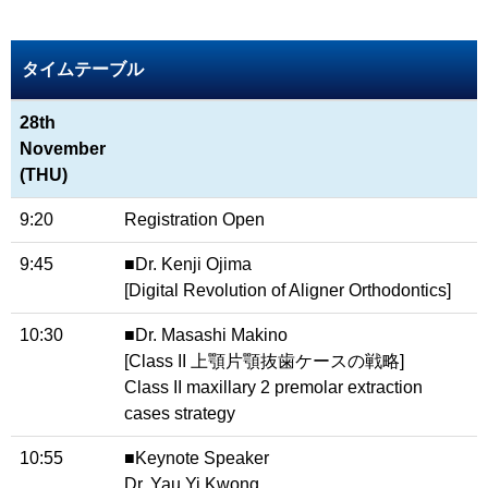
タイムテーブル
28th
November
(THU)
9:20
Registration Open
9:45
■Dr. Kenji Ojima
[Digital Revolution of Aligner Orthodontics]
10:30
■Dr. Masashi Makino
[Class II 上顎片顎抜歯ケースの戦略]
Class II maxillary 2 premolar extraction
cases strategy
10:55
■Keynote Speaker
Dr. Yau Yi Kwong