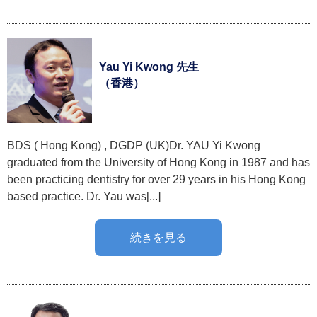
Yau Yi Kwong 先生
（香港）
BDS ( Hong Kong) , DGDP (UK) ​Dr. YAU Yi Kwong
graduated from the University of Hong Kong in 1987 and has
been practicing dentistry for over 29 years in his Hong Kong
based practice. Dr. Yau was[...]
続きを見る