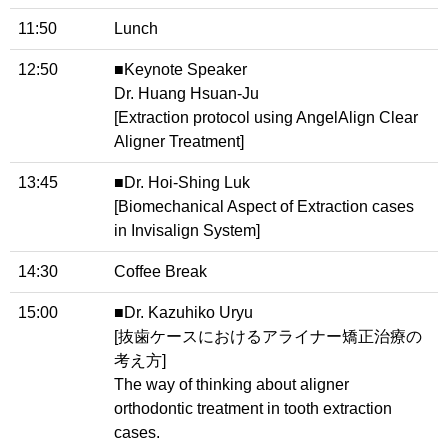
11:50
Lunch
12:50
■Keynote Speaker
Dr. Huang Hsuan-Ju
[Extraction protocol using AngelAlign Clear
Aligner Treatment]
13:45
■Dr. Hoi-Shing Luk
[Biomechanical Aspect of Extraction cases
in Invisalign System]
14:30
Coffee Break
15:00
■Dr. Kazuhiko Uryu
[抜歯ケースにおけるアライナー矯正治療の
考え方]
The way of thinking about aligner
orthodontic treatment in tooth extraction
cases.