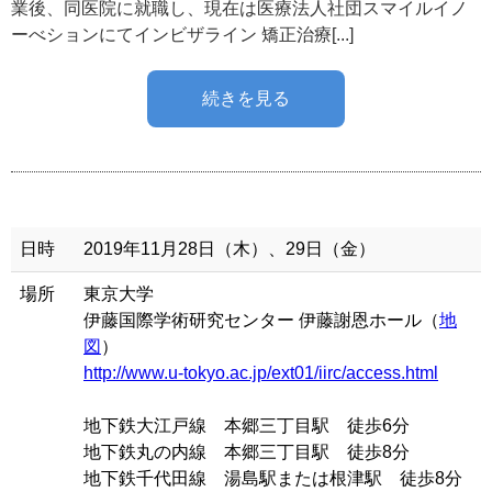
業後、同医院に就職し、現在は医療法人社団スマイルイノ
ーべションにてインビザライン 矯正治療[...]
続きを見る
日時
2019年11月28日（木）、29日（金）
場所
東京大学
伊藤国際学術研究センター 伊藤謝恩ホール（
地
図
）
http://www.u-tokyo.ac.jp/ext01/iirc/access.html
地下鉄大江戸線 本郷三丁目駅 徒歩6分
地下鉄丸の内線 本郷三丁目駅 徒歩8分
地下鉄千代田線 湯島駅または根津駅 徒歩8分