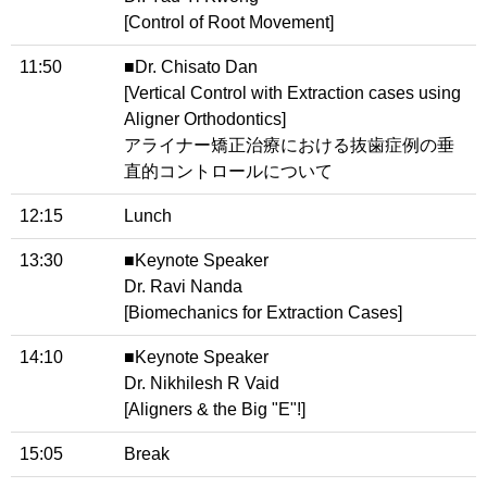
[Control of Root Movement]
11:50
■Dr. Chisato Dan
[Vertical Control with Extraction cases using
Aligner Orthodontics]
アライナー矯正治療における抜歯症例の垂
直的コントロールについて
12:15
Lunch
13:30
■Keynote Speaker
Dr. Ravi Nanda
[Biomechanics for Extraction Cases]
14:10
■Keynote Speaker
Dr. Nikhilesh R Vaid
[Aligners & the Big "E"!]
15:05
Break