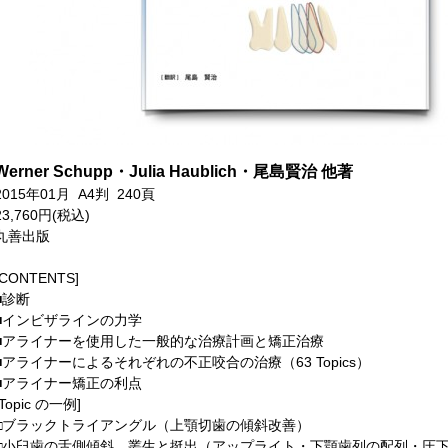
Werner Schupp・Julia Haublich・尾島賢治 他著
2015年01月 A4判 240頁
23,760円(税込)
丸善出版
[CONTENTS]
■診断
■インビザラインの力学
■アライナーを使用した一般的な治療計画と矯正治療
■アライナーによるそれぞれの不正咬合の治療（63 Topics）
■アライナー矯正の利点
[Topic の一例]
□ブラックトライアングル（上顎切歯の傾斜改善）
□小臼歯の舌側傾斜、叢生と挺出（アップライト・下顎歯列の配列・圧