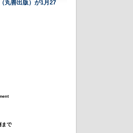
丸善出版）が1月27
tment
例まで