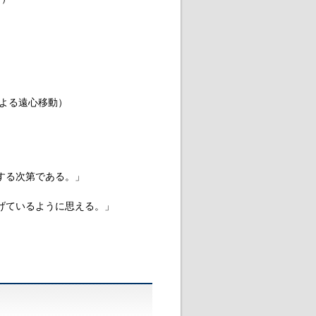
クによる遠心移動）
する次第である。」
げているように思える。」