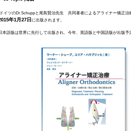
ドイツのDr.Schuppと尾島賢治先生 共同著者によるアライナー矯正
2015年1月27日
に出版されます。
日本語版は世界に先行して出版され、今年、英語版と中国語版が出版予