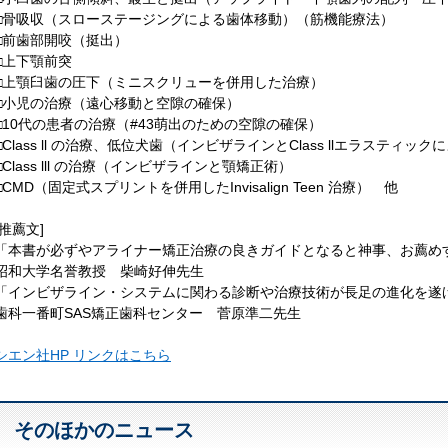
□骨吸収（スローステージングによる歯体移動）（筋機能療法）
□前歯部開咬（挺出）
□上下顎前突
□上顎臼歯の圧下（ミニスクリューを併用した治療）
□小児の治療（遠心移動と空隙の確保）
□10代の患者の治療（#43萌出のための空隙の確保）
□Class ll の治療、低位犬歯（インビザラインとClass llエラスティッ
□Class lll の治療（インビザラインと顎矯正術）
□CMD（固定式スプリントを併用したInvisalign Teen 治療） 他
[推薦文]
「本書が必ずやアライナー矯正治療の良きガイドとなると神事、お薦め
昭和大学名誉教授 柴崎好伸先生
「インビザライン・システムに関わる診断や治療技術が長足の進化を遂
歯科一番町SAS矯正歯科センター 菅原準二先生
シエン社HP リンクはこちら
そのほかのニュース